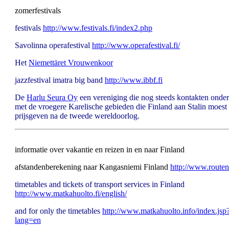
zomerfestivals
festivals
http://www.festivals.fi/index2.php
Savolinna operafestival
http://www.operafestival.fi/
Het
Niemettäret Vrouwenkoor
jazzfestival imatra big band
http://www.ibbf.fi
De
Harlu Seura Oy
een vereniging die nog steeds kontakten onde
met de vroegere Karelische gebieden die Finland aan Stalin moest
prijsgeven na de tweede wereldoorlog.
informatie over vakantie en reizen in en naar Finland
afstandenberekening naar Kangasniemi Finland
http://www.routene
timetables and tickets of transport services in Finland
http://www.matkahuolto.fi/english/
and for only the timetables
http://www.matkahuolto.info/index.jsp
lang=en