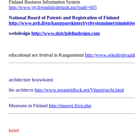
Finland Business Information System
http://www.ytj.fi/english/default.asp?path=605
National Board of Patents and Registration of Finland
http://www.prh.fi/en/kaupparekisteri/yritystennimet/nimiohje
webdesign
http://www.dutchdeltadesign.com
educational sex festival in Kangasniemi
http://www.seksifestivaali
architecture bouwkunst
the architects
http://www.greatgridlock.net/Viipuri/archi.html
Museums in Finland
http://museot.fi/en.php
kunst