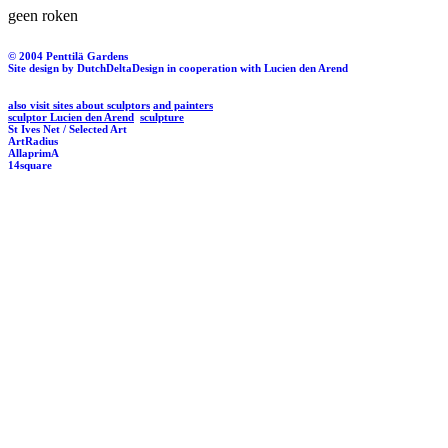
geen roken
© 2004 Penttilä Gardens
Site design by DutchDeltaDesign
in cooperation with Lucien den Arend
also visit sites about sculptors
and painters
sculptor Lucien den Arend
sculpture
St Ives Net / Selected Art
ArtRadius
AllaprimA
14square