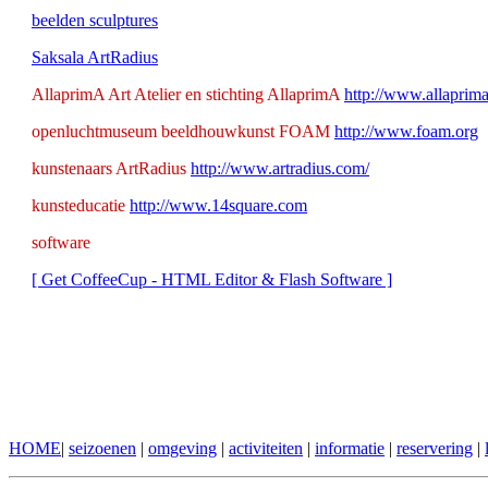
beelden
sculptures
Saksala ArtRadius
AllaprimA Art Atelier en stichting AllaprimA
http://www.allaprima
openluchtmuseum beeldhouwkunst FOAM
http://www.foam.org
kunstenaars ArtRadius
http://www.artradius.com/
kunsteducatie
http://www.14square.com
software
[ Get CoffeeCup - HTML Editor & Flash Software ]
HOME
|
se
izoenen
|
omgeving
|
activite
iten
|
informati
e
|
reserve
ring
|